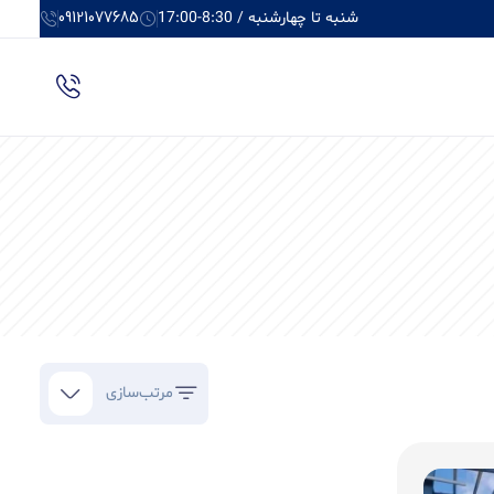
شنبه تا چهارشنبه / 8:30-17:00
09121077685
مرتب‌سازی