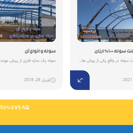
ه 100% ارزان
سوله و انواع آن
نصب اسکلت سوله در واقع یکی از روش های پر...
آوریل 28, 2018
9121077685