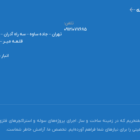
ه
:تلفن
09121077685
تهران – جاده ساوه – سه راه آدران 
قلـعـه میــر –
انبار
سال تجربه در صنعت، ما مفتخریم که در زمینه ساخت و ساز، اجرای پروژه‌های سوله و استراکچر
تی را برای نیازهای شما فراهم آورده‌ایم. تخصص ما، آرامش خاطر شماست.