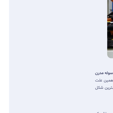
وله مدرن
 همین علت
بهترین شکل