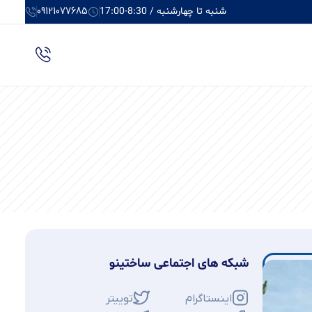
شنبه تا چهارشنبه / 8:30-17:00
09121077685
شبکه های اجتماعی ساختینو
اینستاگرام
توییتر